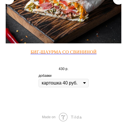
БИГ-ШАУРМА СО СВИНИНОЙ
Й
430
р.
добавки
Tilda
Made on