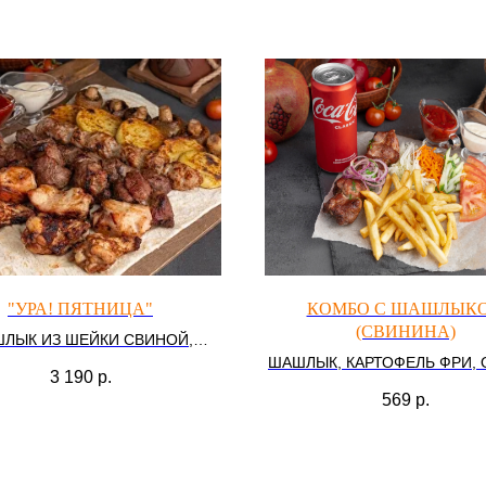
"УРА! ПЯТНИЦА"
КОМБО С ШАШЛЫК
(СВИНИНА)
ЛЫК ИЗ ШЕЙКИ СВИНОЙ,
ЛЫК ИЗ КУРИНОЙ ГРУДКИ,
ШАШЛЫК, КАРТОФЕЛЬ ФРИ,
3 190
р.
АБ, ГРИБЫ, КАРТОФЕЛЬ НА
СОУС, ЛАВАШ
569
р.
УГЛЯХ, СОУС, ЛАВАШ